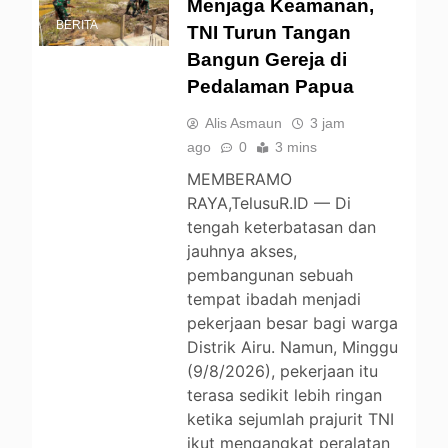
Menjaga Keamanan,
BERITA
TNI Turun Tangan
Bangun Gereja di
Pedalaman Papua
Alis Asmaun
3 jam
ago
0
3 mins
MEMBERAMO
RAYA,TelusuR.ID — Di
tengah keterbatasan dan
jauhnya akses,
pembangunan sebuah
tempat ibadah menjadi
pekerjaan besar bagi warga
Distrik Airu. Namun, Minggu
(9/8/2026), pekerjaan itu
terasa sedikit lebih ringan
ketika sejumlah prajurit TNI
ikut mengangkat peralatan