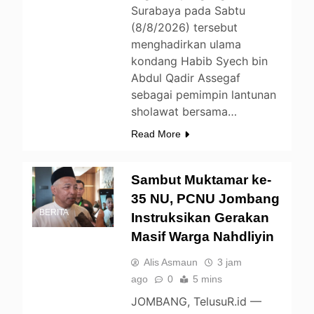
Surabaya pada Sabtu
(8/8/2026) tersebut
menghadirkan ulama
kondang Habib Syech bin
Abdul Qadir Assegaf
sebagai pemimpin lantunan
sholawat bersama…
Read More
Sambut Muktamar ke-
35 NU, PCNU Jombang
BERITA
Instruksikan Gerakan
Masif Warga Nahdliyin
Alis Asmaun
3 jam
ago
0
5 mins
JOMBANG, TelusuR.id —