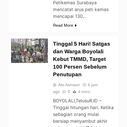
Petikemas Surabaya
mencatat arus peti kemas
mencapai 130…
Read More
Tinggal 5 Hari! Satgas
dan Warga Boyolali
BERITA
Kebut TMMD, Target
100 Persen Sebelum
Penutupan
Alis Asmaun
6 jam
ago
0
4 mins
BOYOLALI,TelusuR.ID –
Tinggal hitungan hari. Ketika
sebagian orang mulai
bersiap menyambut akhir