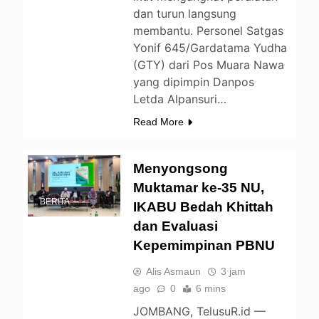
dan turun langsung
membantu. Personel Satgas
Yonif 645/Gardatama Yudha
(GTY) dari Pos Muara Nawa
yang dipimpin Danpos
Letda Alpansuri…
Read More
Menyongsong
Muktamar ke-35 NU,
BERITA
IKABU Bedah Khittah
dan Evaluasi
Kepemimpinan PBNU
Alis Asmaun
3 jam
ago
0
6 mins
JOMBANG, TelusuR.id —