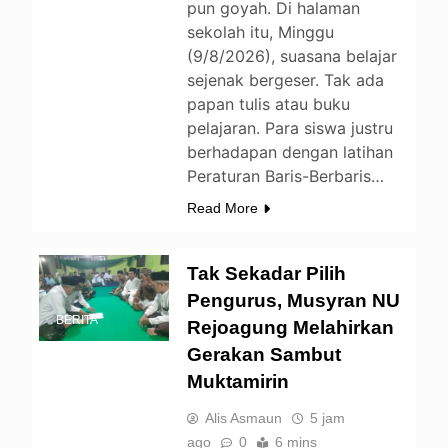
pun goyah. Di halaman
sekolah itu, Minggu
(9/8/2026), suasana belajar
sejenak bergeser. Tak ada
papan tulis atau buku
pelajaran. Para siswa justru
berhadapan dengan latihan
Peraturan Baris-Berbaris…
Read More
Tak Sekadar Pilih
Pengurus, Musyran NU
BERITA
Rejoagung Melahirkan
Gerakan Sambut
Muktamirin
Alis Asmaun
5 jam
ago
0
6 mins