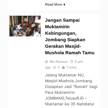
Read More
Jangan Sampai
Muktamirin
BERITA
Kebingungan,
Jombang Siapkan
Gerakan Masjid-
Mushola Ramah Tamu
Alis Asmaun
6 jam
ago
0
7 mins
Jelang Muktamar NU,
Masjid-Mushola Jombang
Disiapkan Jadi “Rumah” bagi
Para Muktamirin
JOMBANG,TelusuR.ID –
Muktamar ke-35 Nahdlatul