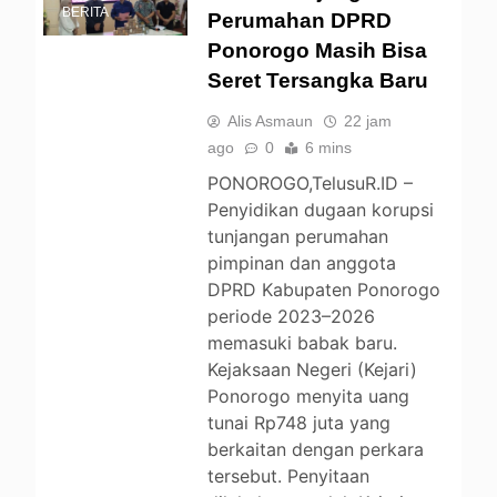
BERITA
Perumahan DPRD
Ponorogo Masih Bisa
Seret Tersangka Baru
Alis Asmaun
22 jam
ago
0
6 mins
PONOROGO,TelusuR.ID –
Penyidikan dugaan korupsi
tunjangan perumahan
pimpinan dan anggota
DPRD Kabupaten Ponorogo
periode 2023–2026
memasuki babak baru.
Kejaksaan Negeri (Kejari)
Ponorogo menyita uang
tunai Rp748 juta yang
berkaitan dengan perkara
tersebut. Penyitaan