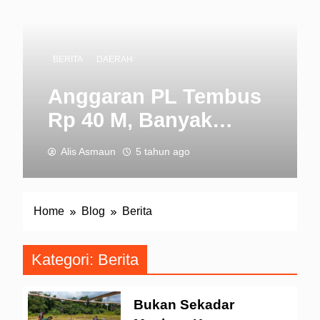
BERITA
DAERAH
Anggaran PL Tembus
Rp 40 M, Banyak
Rekanan Ngaplo
Alis Asmaun
5 tahun ago
Home
Blog
Berita
Kategori:
Berita
Bukan Sekadar