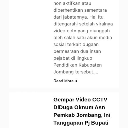
non aktifkan atau
diberhentikan sementara
dari jabatannya. Hal itu
ditengarahi setelah viralnya
video cctv yang diunggah
oleh salah satu akun media
sosial terkait dugaan
bermesraan dua insan
pejabat di lingkup
BERITA
Pendidikan Kabupaten
DAERAH
Jombang tersebut….
LIFESTYLE
Read More
NEWS
OPINI
PEMERINTAHAN
Gempar Video CCTV
PENDIDIKAN
DiDuga Oknum Asn
UNCATEGORIZED
Pemkab Jombang, Ini
Tanggapan Pj Bupati