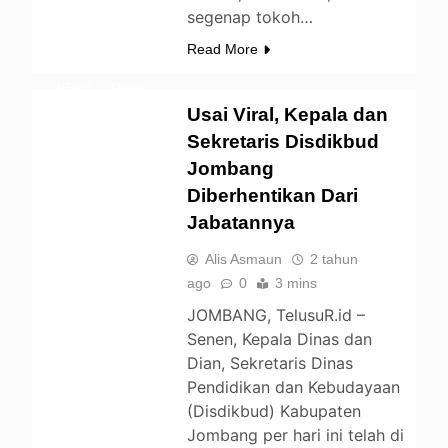
segenap tokoh…
BERITA
Read More
DAERAH
NEWS
OPINI
Usai Viral, Kepala dan
PEMERINTAHAN
Sekretaris Disdikbud
PENDIDIKAN
Jombang
UNCATEGORIZED
Diberhentikan Dari
Jabatannya
Alis Asmaun
2 tahun
ago
0
3 mins
JOMBANG, TelusuR.id –
Senen, Kepala Dinas dan
Dian, Sekretaris Dinas
Pendidikan dan Kebudayaan
(Disdikbud) Kabupaten
Jombang per hari ini telah di