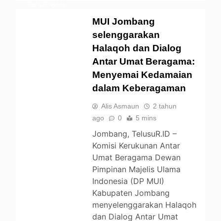
PENDIDIKAN
POLITIK
MUI Jombang
UNCATEGORIZED
selenggarakan
Halaqoh dan Dialog
Antar Umat Beragama:
Menyemai Kedamaian
dalam Keberagaman
Alis Asmaun
2 tahun
ago
0
5 mins
Jombang, TelusuR.ID –
Komisi Kerukunan Antar
Umat Beragama Dewan
Pimpinan Majelis Ulama
Indonesia (DP MUI)
Kabupaten Jombang
menyelenggarakan Halaqoh
dan Dialog Antar Umat