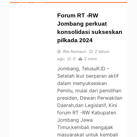
NEWS
OPINI
PENDIDIKAN
Forum RT -RW
POLITIK
Jombang perkuat
UNCATEGORIZED
konsolidasi sukseskan
pilkada 2024
Alis Asmaun
2 tahun
ago
0
3 mins
Jombang, TelusuR.ID –
Setelah ikut berperan aktif
dalam menyukseskan
Pemilu, mulai dari pemilihan
presiden, Dewan Perwakilan
Daerah,dan Legislatif, Kini
forum RT -RW Kabupaten
Jombang Jawa
Timur,kembali mengajak
masyarakat untuk kembali