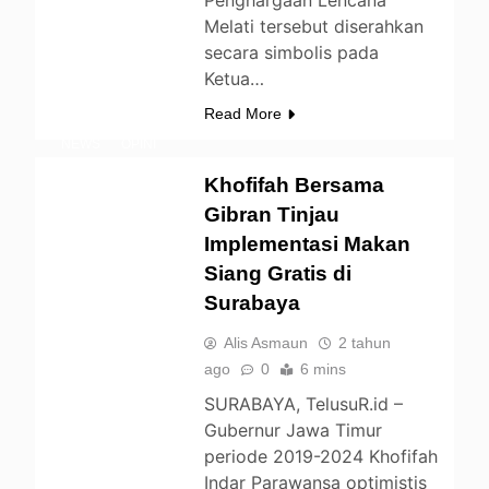
ENTERTAINMENT
Melati tersebut diserahkan
secara simbolis pada
FOOD
HEALTH
Ketua…
LIFESTYLE
Read More
NASIONAL
NEWS
OPINI
PEMERINTAHAN
Khofifah Bersama
PENDIDIKAN
Gibran Tinjau
UNCATEGORIZED
Implementasi Makan
Siang Gratis di
Surabaya
Alis Asmaun
2 tahun
ago
0
6 mins
SURABAYA, TelusuR.id –
Gubernur Jawa Timur
periode 2019-2024 Khofifah
Indar Parawansa optimistis