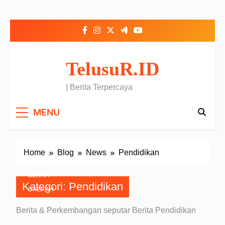
Skip to content
TelusuR.ID
| Berita Terpercaya
MENU
Home
Blog
News
Pendidikan
BERITA
Kategori:
Pendidikan
DAERAH
ENTERTAINMENT
Berita & Perkembangan seputar Berita Pendidikan
LIFESTYLE