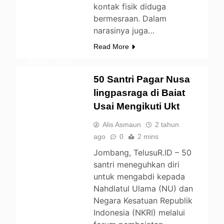
kontak fisik diduga
BERITA
bermesraan. Dalam
DAERAH
narasinya juga…
ENTERTAINMENT
Read More
LIFESTYLE
NEWS
OPINI
PENDIDIKAN
50 Santri Pagar Nusa
UNCATEGORIZED
lingpasraga di Baiat
Usai Mengikuti Ukt
Alis Asmaun
2 tahun
ago
0
2 mins
Jombang, TelusuR.ID – 50
santri meneguhkan diri
untuk mengabdi kepada
Nahdlatul Ulama (NU) dan
Negara Kesatuan Republik
Indonesia (NKRI) melalui