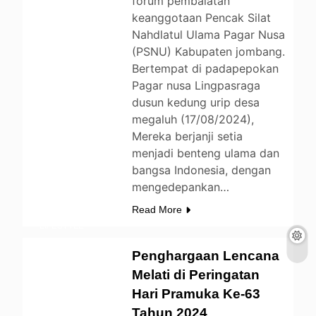
forum pembaiatan
keanggotaan Pencak Silat
Nahdlatul Ulama Pagar Nusa
(PSNU) Kabupaten jombang.
Bertempat di padapepokan
Pagar nusa Lingpasraga
dusun kedung urip desa
megaluh (17/08/2024),
Mereka berjanji setia
menjadi benteng ulama dan
BERITA
bangsa Indonesia, dengan
mengedepankan…
DAERAH
ENTERTAINMENT
Read More
LIFESTYLE
NASIONAL
Penghargaan Lencana
NEWS
OPINI
Melati di Peringatan
PENDIDIKAN
Hari Pramuka Ke-63
UNCATEGORIZED
Tahun 2024