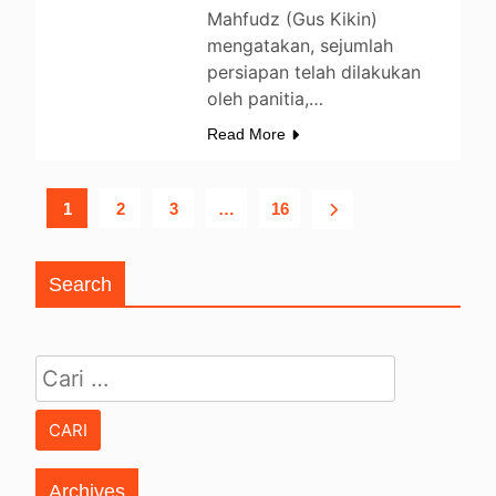
Mahfudz (Gus Kikin)
mengatakan, sejumlah
persiapan telah dilakukan
oleh panitia,…
Read More
1
2
3
…
16
Search
Cari untuk:
Archives