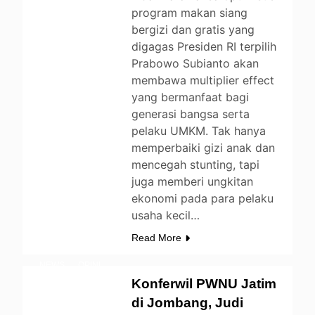
program makan siang
bergizi dan gratis yang
digagas Presiden RI terpilih
Prabowo Subianto akan
membawa multiplier effect
yang bermanfaat bagi
generasi bangsa serta
pelaku UMKM. Tak hanya
memperbaiki gizi anak dan
mencegah stunting, tapi
BERITA
juga memberi ungkitan
DAERAH
ekonomi pada para pelaku
ENTERTAINMENT
usaha kecil…
LIFESTYLE
Read More
NASIONAL
NEWS
OPINI
Konferwil PWNU Jatim
PEMERINTAHAN
di Jombang, Judi
PENDIDIKAN