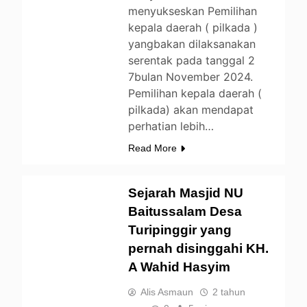
menyukseskan Pemilihan
kepala daerah ( pilkada )
yangbakan dilaksanakan
serentak pada tanggal 2
7bulan November 2024.
Pemilihan kepala daerah (
pilkada) akan mendapat
BERITA
perhatian lebih…
DAERAH
Read More
ENTERTAINMENT
LIFESTYLE
Sejarah Masjid NU
NEWS
OPINI
Baitussalam Desa
PENDIDIKAN
Turipinggir yang
TRAVEL
pernah disinggahi KH.
UNCATEGORIZED
A Wahid Hasyim
Alis Asmaun
2 tahun