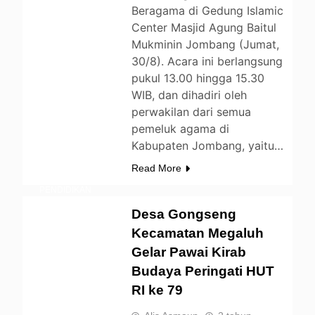
Beragama di Gedung Islamic
Center Masjid Agung Baitul
Mukminin Jombang (Jumat,
BERITA
30/8). Acara ini berlangsung
DAERAH
pukul 13.00 hingga 15.30
ENTERTAINMENT
WIB, dan dihadiri oleh
perwakilan dari semua
LIFESTYLE
pemeluk agama di
NASIONAL
Kabupaten Jombang, yaitu…
NEWS
OPINI
Read More
PEMERINTAHAN
PENDIDIKAN
POLITIK
Desa Gongseng
UNCATEGORIZED
Kecamatan Megaluh
Gelar Pawai Kirab
Budaya Peringati HUT
RI ke 79