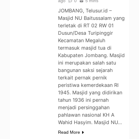
ago
0
5 mins
JOMBANG, Telusur.id –
Masjid NU Baitussalam yang
terletak di RT 02 RW 01
Dusun/Desa Turipinggir
Kecamatan Megaluh
termasuk masjid tua di
Kabupaten Jombang. Masjid
ini merupakan salah satu
bangunan saksi sejarah
terkait pernak pernik
peristiwa kemerdekaan RI
BERITA
1945. Masjid yang didirikan
DAERAH
tahun 1936 ini pernah
menjadi persinggahan
ENTERTAINMENT
pahlawan nasional KH A
LIFESTYLE
Wahid Hasyim. Masjid NU…
NEWS
OPINI
Read More
PEMERINTAHAN