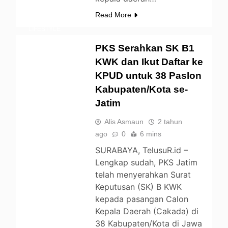
BERITA
Read More
ENTERTAINMENT
LIFESTYLE
NEWS
OPINI
PKS Serahkan SK B1
POLITIK
KWK dan Ikut Daftar ke
UNCATEGORIZED
KPUD untuk 38 Paslon
Kabupaten/Kota se-
Jatim
Alis Asmaun
2 tahun
ago
0
6 mins
SURABAYA, TelusuR.id –
Lengkap sudah, PKS Jatim
telah menyerahkan Surat
Keputusan (SK) B KWK
kepada pasangan Calon
Kepala Daerah (Cakada) di
38 Kabupaten/Kota di Jawa