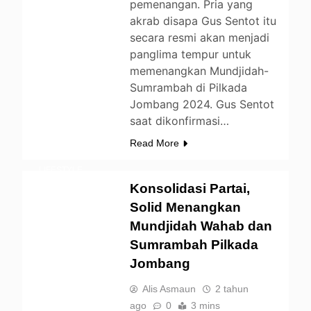
pemenangan. Pria yang
akrab disapa Gus Sentot itu
secara resmi akan menjadi
panglima tempur untuk
memenangkan Mundjidah-
Sumrambah di Pilkada
Jombang 2024. Gus Sentot
BERITA
saat dikonfirmasi…
DAERAH
Read More
ENTERTAINMENT
LIFESTYLE
Konsolidasi Partai,
NEWS
OPINI
Solid Menangkan
POLITIK
Mundjidah Wahab dan
UNCATEGORIZED
Sumrambah Pilkada
Jombang
Alis Asmaun
2 tahun
ago
0
3 mins