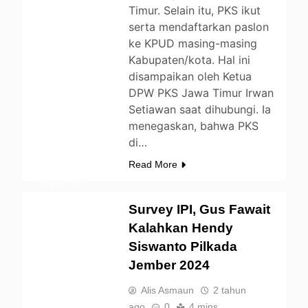
Timur. Selain itu, PKS ikut
serta mendaftarkan paslon
ke KPUD masing-masing
Kabupaten/kota. Hal ini
disampaikan oleh Ketua
DPW PKS Jawa Timur Irwan
Setiawan saat dihubungi. Ia
menegaskan, bahwa PKS
BERITA
di…
DAERAH
Read More
ENTERTAINMENT
LIFESTYLE
NEWS
OPINI
Survey IPI, Gus Fawait
POLITIK
Kalahkan Hendy
UNCATEGORIZED
Siswanto Pilkada
Jember 2024
Alis Asmaun
2 tahun
ago
0
4 mins