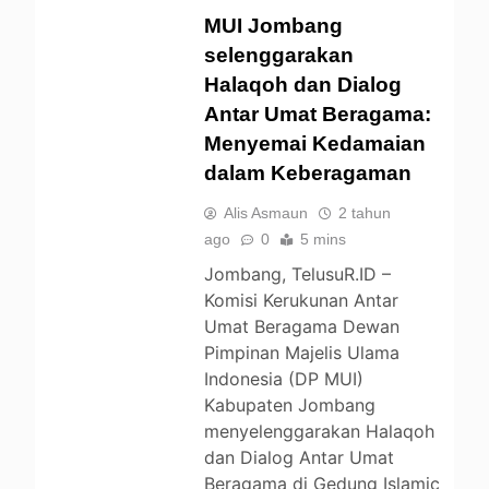
POLITIK
MUI Jombang
UNCATEGORIZED
selenggarakan
Halaqoh dan Dialog
Antar Umat Beragama:
Menyemai Kedamaian
dalam Keberagaman
Alis Asmaun
2 tahun
ago
0
5 mins
Jombang, TelusuR.ID –
Komisi Kerukunan Antar
Umat Beragama Dewan
Pimpinan Majelis Ulama
Indonesia (DP MUI)
Kabupaten Jombang
menyelenggarakan Halaqoh
dan Dialog Antar Umat
Beragama di Gedung Islamic