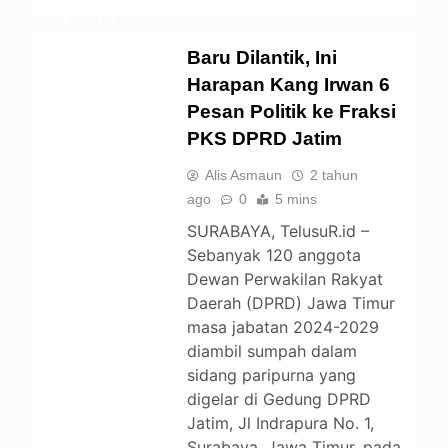
LIFESTYLE
NEWS
OPINI
Baru Dilantik, Ini
POLITIK
Harapan Kang Irwan 6
UNCATEGORIZED
Pesan Politik ke Fraksi
PKS DPRD Jatim
Alis Asmaun
2 tahun
ago
0
5 mins
SURABAYA, TelusuR.id –
Sebanyak 120 anggota
Dewan Perwakilan Rakyat
Daerah (DPRD) Jawa Timur
masa jabatan 2024-2029
diambil sumpah dalam
sidang paripurna yang
digelar di Gedung DPRD
Jatim, Jl Indrapura No. 1,
Surabaya, Jawa Timur, pada