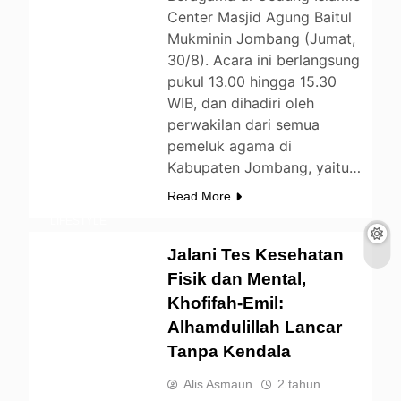
Center Masjid Agung Baitul
Mukminin Jombang (Jumat,
30/8). Acara ini berlangsung
pukul 13.00 hingga 15.30
WIB, dan dihadiri oleh
perwakilan dari semua
pemeluk agama di
BERITA
Kabupaten Jombang, yaitu…
DAERAH
Read More
ENTERTAINMENT
LIFESTYLE
NEWS
OPINI
Jalani Tes Kesehatan
POLITIK
Fisik dan Mental,
UNCATEGORIZED
Khofifah-Emil:
Alhamdulillah Lancar
Tanpa Kendala
Alis Asmaun
2 tahun