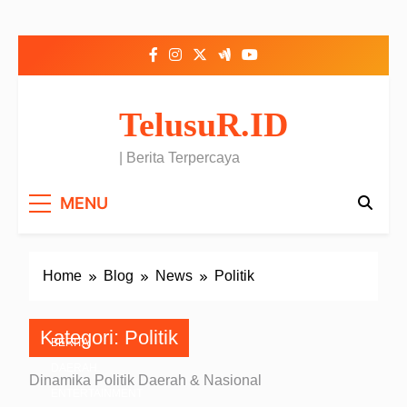
Skip to content
TelusuR.ID
| Berita Terpercaya
MENU
Home
Blog
News
Politik
Kategori:
Politik
BERITA
DAERAH
Dinamika Politik Daerah & Nasional
ENTERTAINMENT