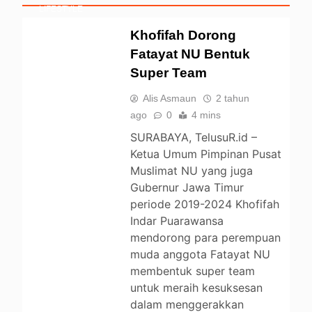
LIFESTYLE
NEWS
OPINI
Khofifah Dorong
POLITIK
Fatayat NU Bentuk
UNCATEGORIZED
Super Team
Alis Asmaun
2 tahun
ago
0
4 mins
SURABAYA, TelusuR.id –
Ketua Umum Pimpinan Pusat
Muslimat NU yang juga
Gubernur Jawa Timur
periode 2019-2024 Khofifah
Indar Puarawansa
mendorong para perempuan
muda anggota Fatayat NU
membentuk super team
untuk meraih kesuksesan
dalam menggerakkan