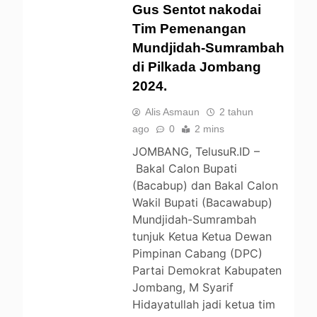
Gus Sentot nakodai
NEWS
OPINI
Tim Pemenangan
POLITIK
Mundjidah-Sumrambah
UNCATEGORIZED
di Pilkada Jombang
2024.
Alis Asmaun
2 tahun
ago
0
2 mins
JOMBANG, TelusuR.ID –
Bakal Calon Bupati
(Bacabup) dan Bakal Calon
Wakil Bupati (Bacawabup)
Mundjidah-Sumrambah
tunjuk Ketua Ketua Dewan
Pimpinan Cabang (DPC)
Partai Demokrat Kabupaten
Jombang, M Syarif
Hidayatullah jadi ketua tim