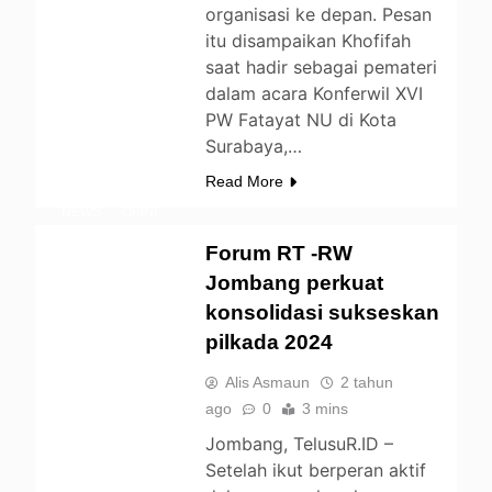
organisasi ke depan. Pesan
itu disampaikan Khofifah
saat hadir sebagai pemateri
BERITA
dalam acara Konferwil XVI
PW Fatayat NU di Kota
DAERAH
Surabaya,…
ENTERTAINMENT
Read More
LIFESTYLE
NEWS
OPINI
PENDIDIKAN
Forum RT -RW
POLITIK
Jombang perkuat
UNCATEGORIZED
konsolidasi sukseskan
pilkada 2024
Alis Asmaun
2 tahun
ago
0
3 mins
Jombang, TelusuR.ID –
Setelah ikut berperan aktif