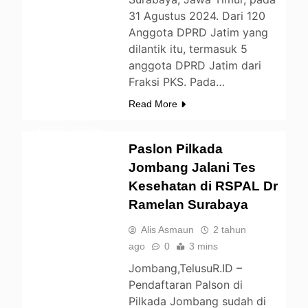
31 Agustus 2024. Dari 120
Anggota DPRD Jatim yang
dilantik itu, termasuk 5
BERITA
anggota DPRD Jatim dari
DAERAH
Fraksi PKS. Pada…
ENTERTAINMENT
Read More
LIFESTYLE
NEWS
OPINI
Paslon Pilkada
PEMERINTAHAN
Jombang Jalani Tes
POLITIK
Kesehatan di RSPAL Dr
UNCATEGORIZED
Ramelan Surabaya
Alis Asmaun
2 tahun
ago
0
3 mins
Jombang,TelusuR.ID –
Pendaftaran Palson di
Pilkada Jombang sudah di