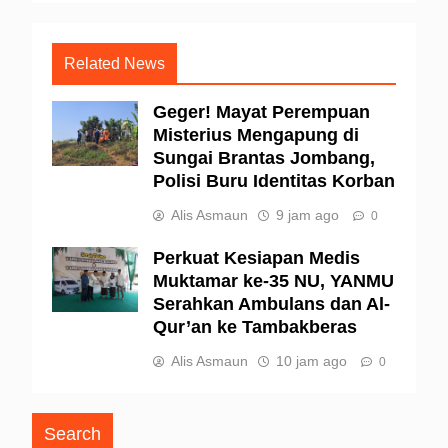
Related News
Geger! Mayat Perempuan
Misterius Mengapung di
Sungai Brantas Jombang,
Polisi Buru Identitas Korban
Alis Asmaun
9 jam ago
0
Perkuat Kesiapan Medis
Muktamar ke-35 NU, YANMU
Serahkan Ambulans dan Al-
Qur’an ke Tambakberas
Alis Asmaun
10 jam ago
0
Search