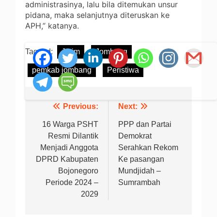
administrasinya, lalu bila ditemukan unsur
pidana, maka selanjutnya diteruskan ke
APH,” katanya.
Tagged:
Jatim
Jombang
pemkab jombang
Peristiwa
Previous:
Next:
Navigasi
pos
16 Warga PSHT
PPP dan Partai
Resmi Dilantik
Demokrat
Menjadi Anggota
Serahkan Rekom
DPRD Kabupaten
Ke pasangan
Bojonegoro
Mundjidah –
Periode 2024 –
Sumrambah
2029