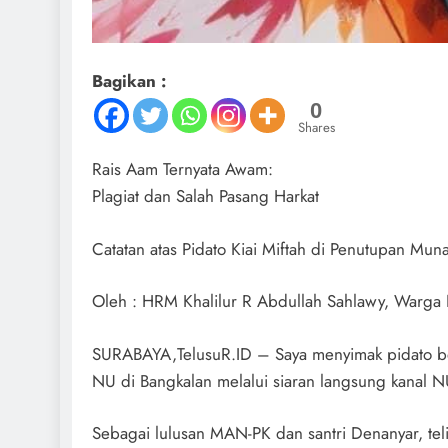
Bagikan :
0
Shares
Rais Aam Ternyata Awam:
Plagiat dan Salah Pasang Harkat
Catatan atas Pidato Kiai Miftah di Penutupan Mu
Oleh : HRM Khalilur R Abdullah Sahlawy, Warga
SURABAYA,TelusuR.ID – Saya menyimak pidato be
NU di Bangkalan melalui siaran langsung kanal N
Sebagai lulusan MAN-PK dan santri Denanyar, teli