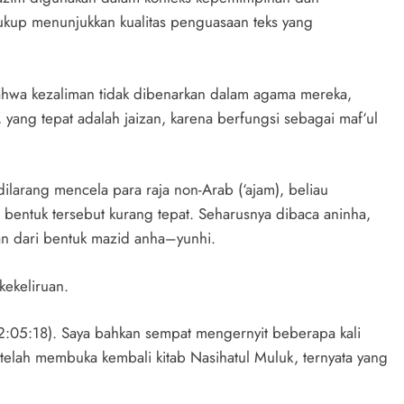
cukup menunjukkan kualitas penguasaan teks yang
bahwa kezaliman tidak dibenarkan dalam agama mereka,
 yang tepat adalah jaizan, karena berfungsi sebagai maf‘ul
larang mencela para raja non-Arab (‘ajam), beliau
 bentuk tersebut kurang tepat. Seharusnya dibaca aninha,
kan dari bentuk mazid anha–yunhi.
kekeliruan.
i 2:05:18). Saya bahkan sempat mengernyit beberapa kali
telah membuka kembali kitab Nasihatul Muluk, ternyata yang