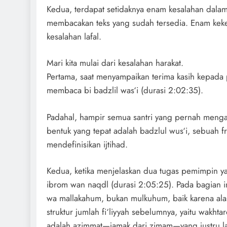
Kedua, terdapat setidaknya enam kesalahan dalam 
membacakan teks yang sudah tersedia. Enam kekeli
kesalahan lafal.
Mari kita mulai dari kesalahan harakat.
Pertama, saat menyampaikan terima kasih kepada
membaca bi badzlil was‘i (durasi 2:02:35).
Padahal, hampir semua santri yang pernah mengaj
bentuk yang tepat adalah badzlul wus‘i, sebuah fra
mendefinisikan ijtihad.
Kedua, ketika menjelaskan dua tugas pemimpin y
ibrom wan naqdl (durasi 2:05:25). Pada bagian in
wa mallakahum, bukan mulkuhum, baik karena al
struktur jumlah fi‘liyyah sebelumnya, yaitu wakh
adalah azimmat—jamak dari zimam—yang justru l