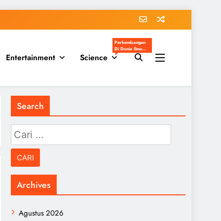
Perkembangan
Di Dunia Ilmu
Entertainment
Science
Pengetahuan
Populer
Search
Cari
untuk:
Archives
Agustus 2026