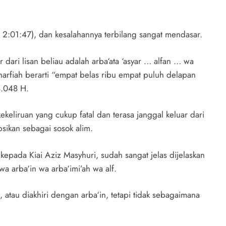
 2:01:47), dan kesalahannya terbilang sangat mendasar.
 dari lisan beliau adalah arba‘ata ‘asyar … alfan … wa
harfiah berarti “empat belas ribu empat puluh delapan
14.048 H.
kekeliruan yang cukup fatal dan terasa janggal keluar dari
sikan sebagai sosok alim.
 kepada Kiai Aziz Masyhuri, sudah sangat jelas dijelaskan
a arba‘in wa arba‘imi’ah wa alf.
, atau diakhiri dengan arba‘in, tetapi tidak sebagaimana