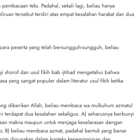
pembacaan teks. Padahal, sekali lagi, beliau hanya
ruan tersebut terdiri atas empat kesalahan harakat dan dua
 para peserta yang telah bersungguh-sungguh, beliau
i shorof dan usul fikih bab ijtihad mengetahui bahwa
sa yang sangat populer dalam literatur usul fikih ketika
ang diberikan Allah, beliau membaca wa mulkuhum azmatul
i terdapat dua kesalahan sekaligus. A) seharusnya berbunyi
asan makna maupun untuk menjaga keselarasan dengan
taro. B) beliau membaca azmat, padahal bentuk yang benar
azim digunakan dalam konteks kepemimpinan dan