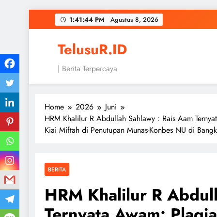
Skip
1:41:45 PM
Agustus 8, 2026
to
content
TelusuR.ID
| Berita Terpercaya
Home
2026
Juni
HRM Khalilur R Abdullah Sahlawy : Rais Aam Ternyat
Kiai Miftah di Penutupan Munas-Konbes NU di Bangk
BERITA
HRM Khalilur R Abdull
Ternyata Awam: Plagia