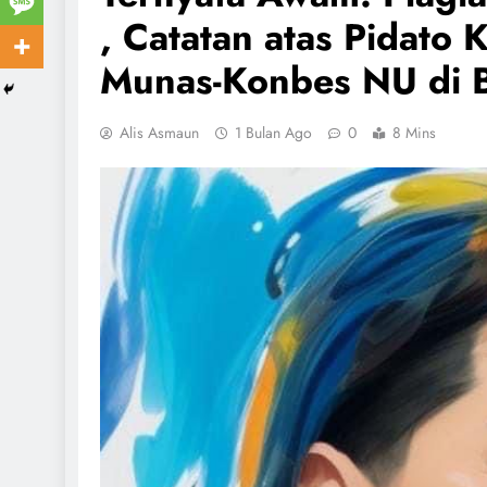
, Catatan atas Pidato 
Munas-Konbes NU di 
Alis Asmaun
1 Bulan Ago
0
8 Mins