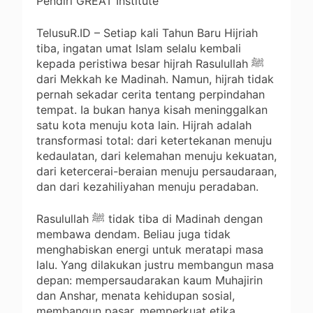
Pendiri GREAT Institute
TelusuR.ID – Setiap kali Tahun Baru Hijriah
tiba, ingatan umat Islam selalu kembali
kepada peristiwa besar hijrah Rasulullah ﷺ
dari Mekkah ke Madinah. Namun, hijrah tidak
pernah sekadar cerita tentang perpindahan
tempat. Ia bukan hanya kisah meninggalkan
satu kota menuju kota lain. Hijrah adalah
transformasi total: dari ketertekanan menuju
kedaulatan, dari kelemahan menuju kekuatan,
dari ketercerai-beraian menuju persaudaraan,
dan dari kezahiliyahan menuju peradaban.
Rasulullah ﷺ tidak tiba di Madinah dengan
membawa dendam. Beliau juga tidak
menghabiskan energi untuk meratapi masa
lalu. Yang dilakukan justru membangun masa
depan: mempersaudarakan kaum Muhajirin
dan Anshar, menata kehidupan sosial,
membangun pasar, memperkuat etika