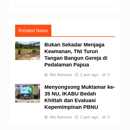
Related News
Bukan Sekadar Menjaga
Keamanan, TNI Turun
Tangan Bangun Gereja di
Pedalaman Papua
Alis Asmaun
1 jam ago
0
Menyongsong Muktamar ke-
35 NU, IKABU Bedah
Khittah dan Evaluasi
Kepemimpinan PBNU
Alis Asmaun
2 jam ago
0