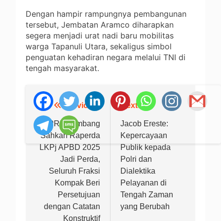
Dengan hampir rampungnya pembangunan
tersebut, Jembatan Aramco diharapkan
segera menjadi urat nadi baru mobilitas
warga Tapanuli Utara, sekaligus simbol
penguatan kehadiran negara melalui TNI di
tengah masyarakat.
Previous:
Next:
Navigasi
pos
DPRD Jombang
Jacob Ereste:
Sahkan Raperda
Kepercayaan
LKPj APBD 2025
Publik kepada
Jadi Perda,
Polri dan
Seluruh Fraksi
Dialektika
Kompak Beri
Pelayanan di
Persetujuan
Tengah Zaman
dengan Catatan
yang Berubah
Konstruktif