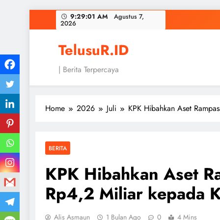
Skip
9:29:02 AM
Agustus 7,
2026
to
content
TelusuR.ID
| Berita Terpercaya
Home
2026
Juli
KPK Hibahkan Aset Rampasa
BERITA
KPK Hibahkan Aset Ra
Rp4,2 Miliar kepada K
Alis Asmaun
1 Bulan Ago
0
4 Mins