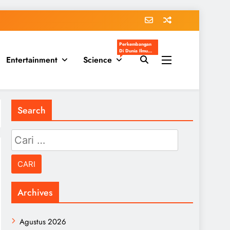
Perkembangan
Di Dunia Ilmu
Entertainment
Science
Pengetahuan
Populer
Search
Cari
untuk:
Archives
Agustus 2026