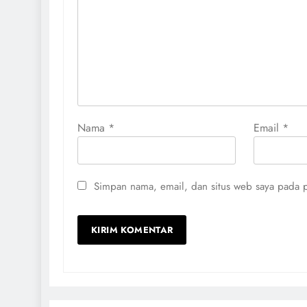
Nama
*
Email
*
Simpan nama, email, dan situs web saya pada p