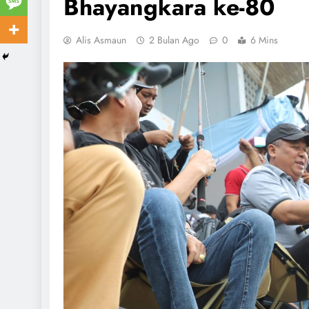
Bhayangkara ke-80
Alis Asmaun
2 Bulan Ago
0
6 Mins