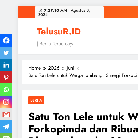
Skip
7:27:11 AM
Agustus 8, 2026
to
content
TelusuR.ID
| Berita Terpercaya
Home
2026
Juni
Satu Ton Lele untuk Warga Jombang: Sinergi Forkop
BERITA
Satu Ton Lele untuk W
Forkopimda dan Ribua