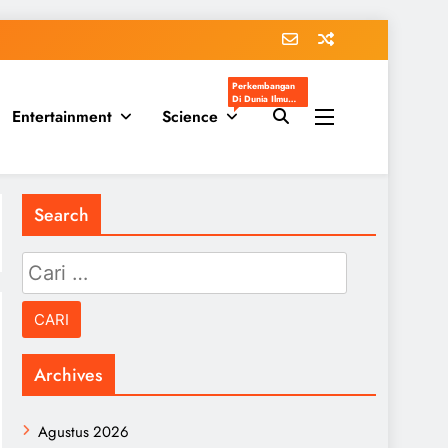
Perkembangan
Di Dunia Ilmu
Entertainment
Science
Pengetahuan
Populer
Search
Cari
untuk:
Archives
Agustus 2026