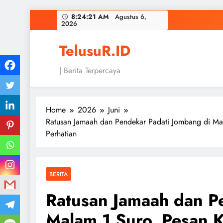
Skip
8:24:22 AM
Agustus 6,
2026
to
content
TelusuR.ID
| Berita Terpercaya
Home
2026
Juni
Ratusan Jamaah dan Pendekar Padati Jombang di Mal
Perhatian
BERITA
Ratusan Jamaah dan P
Malam 1 Suro, Pesan K