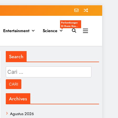
Perkembangan
Di Dunia Ilmu
Entertainment
Science
Pengetahuan
Populer
Search
Cari
untuk:
Archives
Agustus 2026