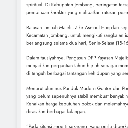
spiritual. Di Kabupaten Jombang, peringatan ter
pembinaan karakter yang melibatkan ratusan pese
Ratusan jamaah Majelis Zikir Asmaul Haq dari s
Kecamatan Jombang, untuk mengikuti rangkaian is
berlangsung selama dua hari, Senin-Selasa (15-
Dalam tausiyahnya, Pengasuh DPP Yayasan Majeli
menjadikan pergantian tahun hijriah sebagai m
di tengah berbagai tantangan kehidupan yang se
Menurut alumnus Pondok Modern Gontor dan Pond
yang belum sepenuhnya stabil membuat banyak m
Kenaikan harga kebutuhan pokok dan melemahnya 
dirasakan berbagai kalangan.
“Pada situasi seperti sekarang, yang perlu diper