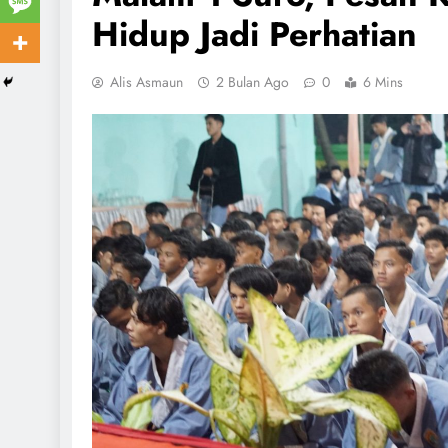
Hidup Jadi Perhatian
Alis Asmaun
2 Bulan Ago
0
6 Mins