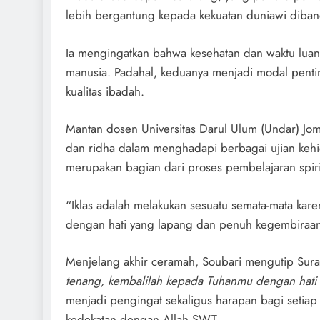
lebih bergantung kepada kekuatan duniawi diban
Ia mengingatkan bahwa kesehatan dan waktu luan
manusia. Padahal, keduanya menjadi modal pent
kualitas ibadah.
Mantan dosen Universitas Darul Ulum (Undar) Jom
dan ridha dalam menghadapi berbagai ujian kehi
merupakan bagian dari proses pembelajaran spiri
“Iklas adalah melakukan sesuatu semata-mata kar
dengan hati yang lapang dan penuh kegembiraan,
Menjelang akhir ceramah, Soubari mengutip Surah
tenang, kembalilah kepada Tuhanmu dengan hati y
menjadi pengingat sekaligus harapan bagi setiap
kedekatan dengan Allah SWT.