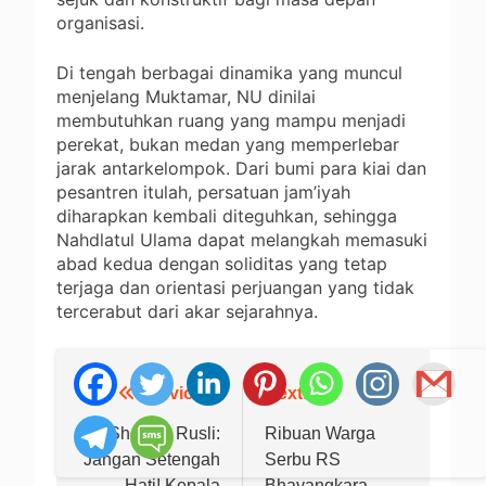
organisasi.
Di tengah berbagai dinamika yang muncul
menjelang Muktamar, NU dinilai
membutuhkan ruang yang mampu menjadi
perekat, bukan medan yang memperlebar
jarak antarkelompok. Dari bumi para kiai dan
pesantren itulah, persatuan jam’iyah
diharapkan kembali diteguhkan, sehingga
Nahdlatul Ulama dapat melangkah memasuki
abad kedua dengan soliditas yang tetap
terjaga dan orientasi perjuangan yang tidak
tercerabut dari akar sejarahnya.
Previous:
Next:
Navigasi
pos
Dr. Sholikin Rusli:
Ribuan Warga
Jangan Setengah
Serbu RS
Hati! Kepala
Bhayangkara