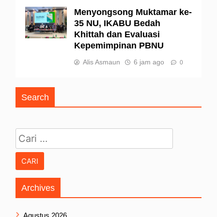
Menyongsong Muktamar ke-
35 NU, IKABU Bedah
Khittah dan Evaluasi
Kepemimpinan PBNU
Alis Asmaun
6 jam ago
0
Search
Cari untuk:
Archives
Agustus 2026