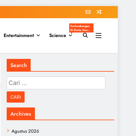
Perkembangan
Di Dunia Ilmu
Entertainment
Science
Pengetahuan
Populer
Search
Cari
untuk:
Archives
Agustus 2026