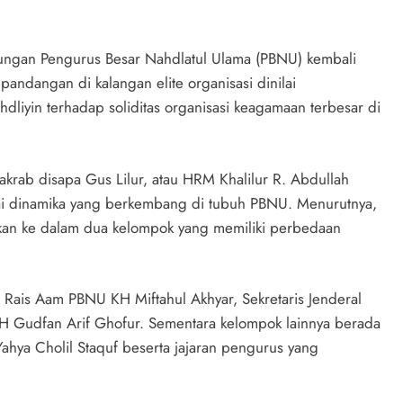
gkungan Pengurus Besar Nahdlatul Ulama (PBNU) kembali
pandangan di kalangan elite organisasi dinilai
liyin terhadap soliditas organisasi keagamaan terbesar di
 akrab disapa Gus Lilur, atau HRM Khalilur R. Abdullah
 dinamika yang berkembang di tubuh PBNU. Menurutnya,
petakan ke dalam dua kelompok yang memiliki perbedaan
s Rais Aam PBNU KH Miftahul Akhyar, Sekretaris Jenderal
 H Gudfan Arif Ghofur. Sementara kelompok lainnya berada
a Cholil Staquf beserta jajaran pengurus yang