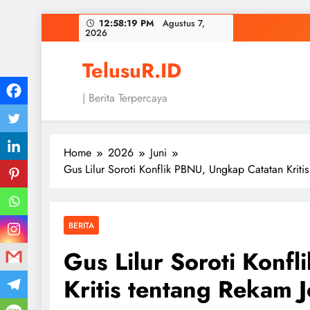
Skip
12:58:20 PM
Agustus 7,
2026
to
content
TelusuR.ID
| Berita Terpercaya
Home
2026
Juni
Gus Lilur Soroti Konflik PBNU, Ungkap Catatan Kriti
BERITA
Gus Lilur Soroti Konf
Kritis tentang Rekam 