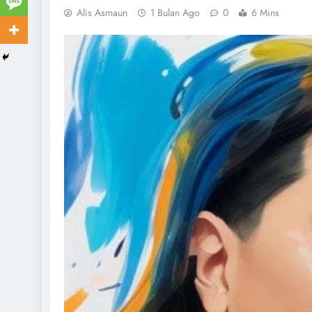
Alis Asmaun
1 Bulan Ago
0
6 Mins