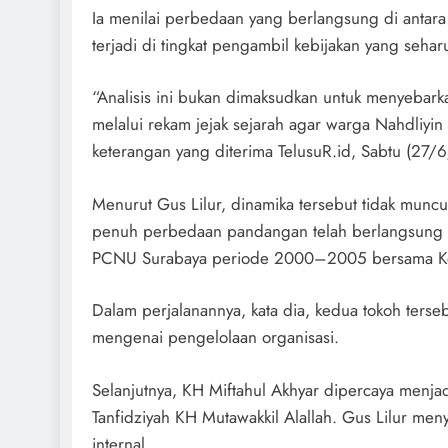
Ia menilai perbedaan yang berlangsung di antara
terjadi di tingkat pengambil kebijakan yang seh
“Analisis ini bukan dimaksudkan untuk menyebarka
melalui rekam jejak sejarah agar warga Nahdliyin 
keterangan yang diterima TelusuR.id, Sabtu (27/
Menurut Gus Lilur, dinamika tersebut tidak muncu
penuh perbedaan pandangan telah berlangsung se
PCNU Surabaya periode 2000–2005 bersama Ketu
Dalam perjalanannya, kata dia, kedua tokoh ters
mengenai pengelolaan organisasi.
Selanjutnya, KH Miftahul Akhyar dipercaya menj
Tanfidziyah KH Mutawakkil Alallah. Gus Lilur m
internal.