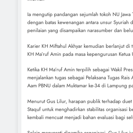
Ia mengutip pandangan sejumlah tokoh NU Jawa 
dengan batas kewenangan antara unsur Syuriah d
penilaian yang disampaikan narasumber dan belum
Karier KH Miftahul Akhyar kemudian berlanjut di
KH Ma’ruf Amin pada masa kepengurusan Ketua
Ketika KH Ma’ruf Amin terpilih sebagai Wakil Pre
menjalankan tugas sebagai Pelaksana Tugas Rais A
Aam PBNU dalam Muktamar ke-34 di Lampung p
Menurut Gus Lilur, harapan publik terhadap due
Staquf untuk menghadirkan stabilitas organisasi b
kembali mencuat menjadi bahan evaluasi bagi se
Selain menyoroti dinamika organisasi, Gus Lilur