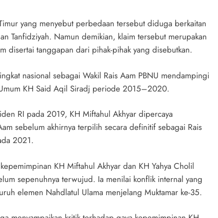
Timur yang menyebut perbedaan tersebut diduga berkaitan
an Tanfidziyah. Namun demikian, klaim tersebut merupakan
 disertai tanggapan dari pihak-pihak yang disebutkan.
 tingkat nasional sebagai Wakil Rais Aam PBNU mendampingi
 Umum KH Said Aqil Siradj periode 2015–2020.
siden RI pada 2019, KH Miftahul Akhyar dipercaya
am sebelum akhirnya terpilih secara definitif sebagai Rais
ada 2021.
t kepemimpinan KH Miftahul Akhyar dan KH Yahya Cholil
elum sepenuhnya terwujud. Ia menilai konflik internal yang
luruh elemen Nahdlatul Ulama menjelang Muktamar ke-35.
 juga menyampaikan kritik terhadap gaya kepemimpinan KH