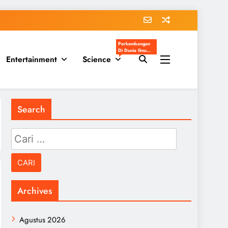
Perkembangan
Di Dunia Ilmu
Entertainment
Science
Pengetahuan
Populer
Search
Cari
untuk:
Archives
Agustus 2026