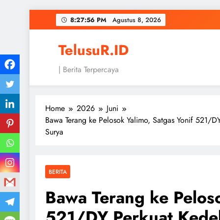
Skip
8:27:57 PM
Agustus 8, 2026
to
content
TelusuR.ID
| Berita Terpercaya
Home
2026
Juni
Bawa Terang ke Pelosok Yalimo, Satgas Yonif 521/D
Surya
BERITA
Bawa Terang ke Peloso
521/DY Perkuat Kede