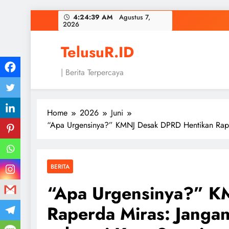
Skip
4:24:40 AM
Agustus 7,
2026
to
content
TelusuR.ID
| Berita Terpercaya
Home
2026
Juni
“Apa Urgensinya?” KMNJ Desak DPRD Hentikan Rape
BERITA
“Apa Urgensinya?” K
Raperda Miras: Janga