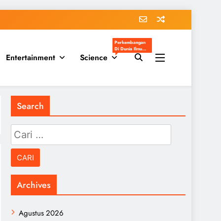
Perkembangan
Di Dunia Ilmu
Entertainment
Science
Pengetahuan
Populer
Search
Cari
untuk:
Archives
Agustus 2026