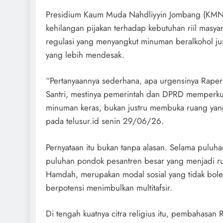
Presidium Kaum Muda Nahdliyyin Jombang (KMNJ
kehilangan pijakan terhadap kebutuhan riil masy
regulasi yang menyangkut minuman beralkohol j
yang lebih mendesak.
“Pertanyaannya sederhana, apa urgensinya Rape
Santri, mestinya pemerintah dan DPRD memperkua
minuman keras, bukan justru membuka ruang yang 
pada telusur.id senin 29/06/26.
Pernyataan itu bukan tanpa alasan. Selama puluh
puluhan pondok pesantren besar yang menjadi ruju
Hamdah, merupakan modal sosial yang tidak bole
berpotensi menimbulkan multitafsir.
Di tengah kuatnya citra religius itu, pembahasa