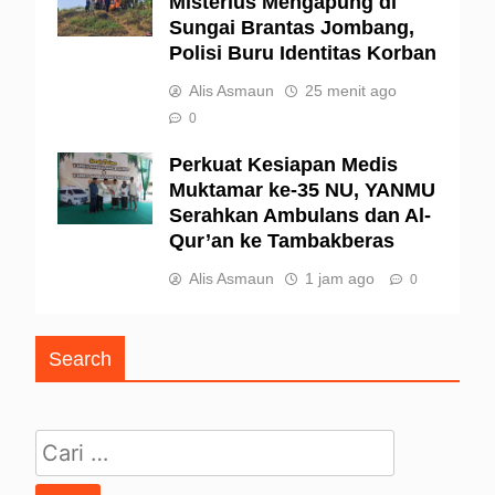
Misterius Mengapung di
Sungai Brantas Jombang,
Polisi Buru Identitas Korban
Alis Asmaun
25 menit ago
0
Perkuat Kesiapan Medis
Muktamar ke-35 NU, YANMU
Serahkan Ambulans dan Al-
Qur’an ke Tambakberas
Alis Asmaun
1 jam ago
0
Search
Cari untuk: