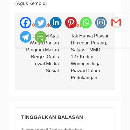
(Agus Kemplu)
Previous:
Next:
Navigasi
pos
LBHAM Ajak
Tak Hanya Piawai
Warga Pantau
Dimedan Perang,
Program Makan
Satgas TMMD
Bergizi Gratis
127 Kodim
Lewat Media
Wonogiri Juga
Sosial
Piawai Dalam
Pertukangan
TINGGALKAN BALASAN