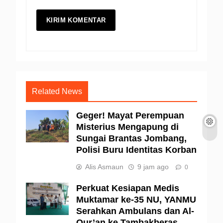
Related News
Geger! Mayat Perempuan
Misterius Mengapung di
Sungai Brantas Jombang,
Polisi Buru Identitas Korban
Alis Asmaun
9 jam ago
0
Perkuat Kesiapan Medis
Muktamar ke-35 NU, YANMU
Serahkan Ambulans dan Al-
Qur’an ke Tambakberas