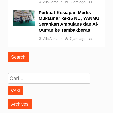
Alis Asmaun
6 jam ago
0
Perkuat Kesiapan Medis
Muktamar ke-35 NU, YANMU
Serahkan Ambulans dan Al-
Qur’an ke Tambakberas
Alis Asmaun
7 jam ago
0
Search
Cari untuk:
Archives