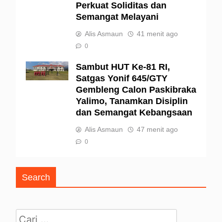
Perkuat Soliditas dan
Semangat Melayani
Alis Asmaun
41 menit ago
0
Sambut HUT Ke-81 RI,
Satgas Yonif 645/GTY
Gembleng Calon Paskibraka
Yalimo, Tanamkan Disiplin
dan Semangat Kebangsaan
Alis Asmaun
47 menit ago
0
Search
Cari untuk: