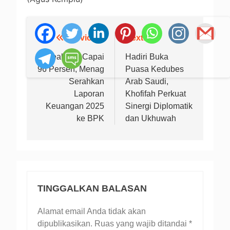
Previous:
Next:
Navigasi
pos
Realisasi Capai
Hadiri Buka
96 Persen, Menag
Puasa Kedubes
Serahkan
Arab Saudi,
Laporan
Khofifah Perkuat
Keuangan 2025
Sinergi Diplomatik
ke BPK
dan Ukhuwah
TINGGALKAN BALASAN
Alamat email Anda tidak akan
dipublikasikan.
Ruas yang wajib ditandai
*