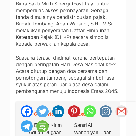
Bima Sakti Multi Sinergi (Fast Pay) untuk
memperluas akses pembayaran. Sebagai
tanda dimulainya pendistribusian pajak,
Bupati Jombang, Abah Warsubi, S.H., M.Si.,
melakukan penyerahan Daftar Himpunan
Ketetapan Pajak (DHKP) secara simbolis
kepada perwakilan kepala desa.
Suasana terasa khidmat karena bertepatan
dengan peringatan Hari Desa Nasional ke-2.
Acara ditutup dengan doa bersama dan
pemotongan tumpeng sebagai simbol rasa
syukur atas peran luar biasa desa dalam
pembangunan menuju Indonesia Emas 2045.
Previous:
Next:
Navigasi
pos
Ecoton Kirim
Santri Al
Aduan Dugaan
Wahabiyah 1 dan