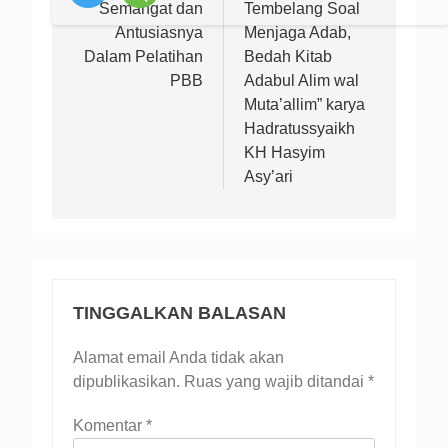
Semangat dan
Tembelang Soal
Antusiasnya
Menjaga Adab,
Dalam Pelatihan
Bedah Kitab
PBB
Adabul Alim wal
Muta’allim” karya
Hadratussyaikh
KH Hasyim
Asy’ari
TINGGALKAN BALASAN
Alamat email Anda tidak akan
dipublikasikan.
Ruas yang wajib ditandai
*
Komentar
*