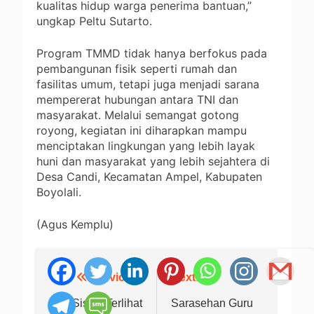
kualitas hidup warga penerima bantuan,”
ungkap Peltu Sutarto.
Program TMMD tidak hanya berfokus pada
pembangunan fisik seperti rumah dan
fasilitas umum, tetapi juga menjadi sarana
mempererat hubungan antara TNI dan
masyarakat. Melalui semangat gotong
royong, kegiatan ini diharapkan mampu
menciptakan lingkungan yang lebih layak
huni dan masyarakat yang lebih sejahtera di
Desa Candi, Kecamatan Ampel, Kabupaten
Boyolali.
(Agus Kemplu)
Previous:
Next:
Navigasi
pos
176 Siswa Terlihat
Sarasehan Guru