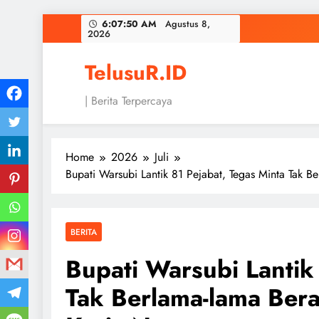
Skip
6:07:51 AM
Agustus 8,
2026
to
content
TelusuR.ID
| Berita Terpercaya
Home
2026
Juli
Bupati Warsubi Lantik 81 Pejabat, Tegas Minta Tak 
BERITA
Bupati Warsubi Lantik
Tak Berlama-lama Ber