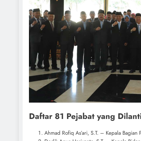
Daftar 81 Pejabat yang Dilant
Ahmad Rofiq As’ari, S.T. – Kepala Bagian 