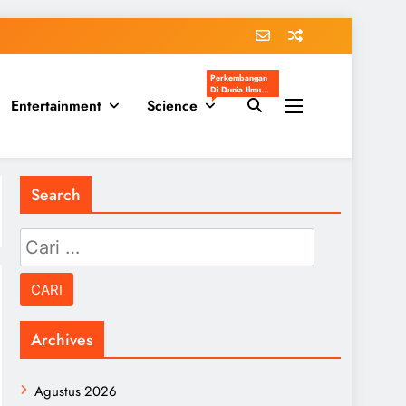
Perkembangan
Di Dunia Ilmu
Entertainment
Science
Pengetahuan
Populer
Search
Cari
untuk:
Archives
Agustus 2026