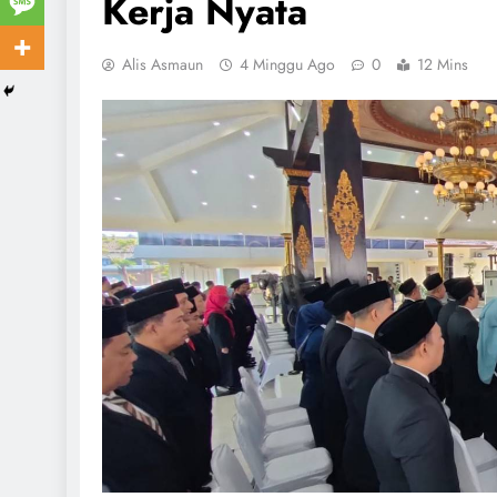
Kerja Nyata
Alis Asmaun
4 Minggu Ago
0
12 Mins