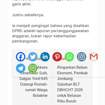
garis akhir.
Justru sebaliknya.
Ia menjadi pengingat bahwa yang disahkan
DPRD adalah laporan pertanggungjawaban
anggaran, bukan rapor keberhasilan
pembangunan.
Previous:
Next:
Navigasi
pos
Saat Akses
Ringankan Beban
Kesehatan Sulit,
Ekonomi, Pemkab
Satgas Yonif 645
Jombang
Datangi Rumah-
Salurkan BLT
rumah Warga
DBHCHT 2026
Bolakme
untuk Belasan
Ribu Buruh