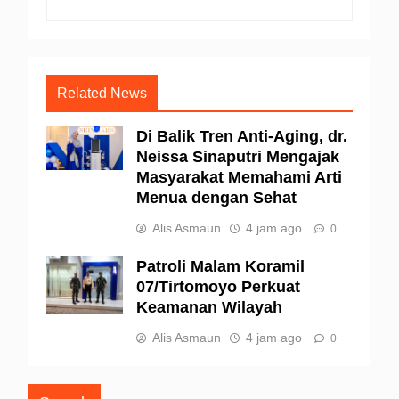
Related News
Di Balik Tren Anti-Aging, dr.
Neissa Sinaputri Mengajak
Masyarakat Memahami Arti
Menua dengan Sehat
Alis Asmaun
4 jam ago
0
Patroli Malam Koramil
07/Tirtomoyo Perkuat
Keamanan Wilayah
Alis Asmaun
4 jam ago
0