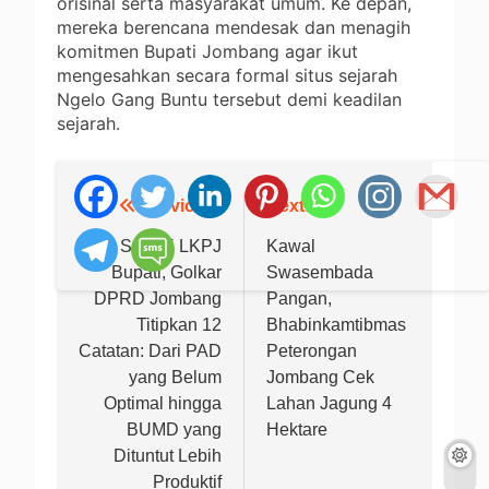
orisinal serta masyarakat umum. Ke depan,
mereka berencana mendesak dan menagih
komitmen Bupati Jombang agar ikut
mengesahkan secara formal situs sejarah
Ngelo Gang Buntu tersebut demi keadilan
sejarah.
Previous:
Next:
Navigasi
pos
Setujui LKPJ
Kawal
Bupati, Golkar
Swasembada
DPRD Jombang
Pangan,
Titipkan 12
Bhabinkamtibmas
Catatan: Dari PAD
Peterongan
yang Belum
Jombang Cek
Optimal hingga
Lahan Jagung 4
BUMD yang
Hektare
Dituntut Lebih
Produktif