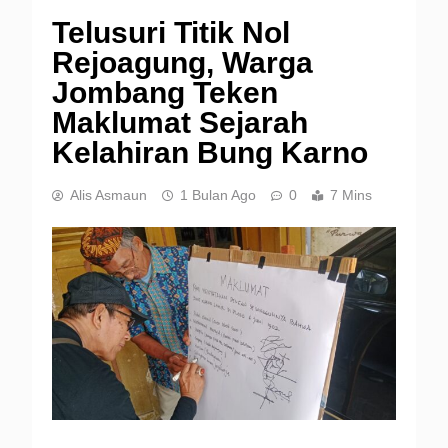
Telusuri Titik Nol
Rejoagung, Warga
Jombang Teken
Maklumat Sejarah
Kelahiran Bung Karno
Alis Asmaun
1 Bulan Ago
0
7 Mins