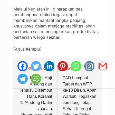
Melalui kegiatan ini, diharapkan hasil
pembangunan talud irigasi dapat
memberikan manfaat jangka panjang,
khususnya dalam menjaga stabilitas lahan
pertanian serta meningkatkan produktivitas
pertanian warga sekitar.
(Agus Kemplu)
Previous:
Next:
Navigasi
pos
Jamaah Haji
PAD Lampaui
Andong dan
Target dan WTP
Kemusu Disambut
ke-13 Diraih, Abah
Haru, Koramil
Warsubi Tegaskan
15/Andong Hadiri
Jombang Tetap
Upacara
Sehat di Tengah
Penerimaan Haji
Tekanan Fiskal