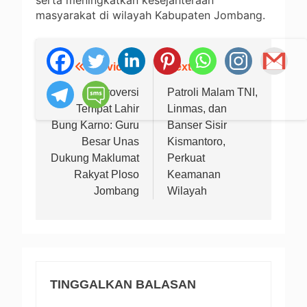
masyarakat di wilayah Kabupaten Jombang.
Previous:
Next:
Navigasi
pos
Kontroversi
Patroli Malam TNI,
Tempat Lahir
Linmas, dan
Bung Karno: Guru
Banser Sisir
Besar Unas
Kismantoro,
Dukung Maklumat
Perkuat
Rakyat Ploso
Keamanan
Jombang
Wilayah
TINGGALKAN BALASAN