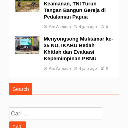
Keamanan, TNI Turun
Tangan Bangun Gereja di
Pedalaman Papua
Alis Asmaun
4 jam ago
0
Menyongsong Muktamar ke-
35 NU, IKABU Bedah
Khittah dan Evaluasi
Kepemimpinan PBNU
Alis Asmaun
4 jam ago
0
Search
Cari untuk: