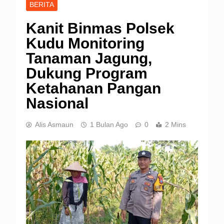
BERITA
Kanit Binmas Polsek
Kudu Monitoring
Tanaman Jagung,
Dukung Program
Ketahanan Pangan
Nasional
Alis Asmaun
1 Bulan Ago
0
2 Mins