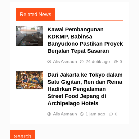
Related News
Kawal Pembangunan
KDKMP, Babinsa
Banyudono Pastikan Proyek
Berjalan Tepat Sasaran
Alis Asmaun
24 detik ago
0
Dari Jakarta ke Tokyo dalam
Satu Gigitan, Ren dan Reina
Hadirkan Pengalaman
Street Food Jepang di
Archipelago Hotels
Alis Asmaun
1 jam ago
0
Search