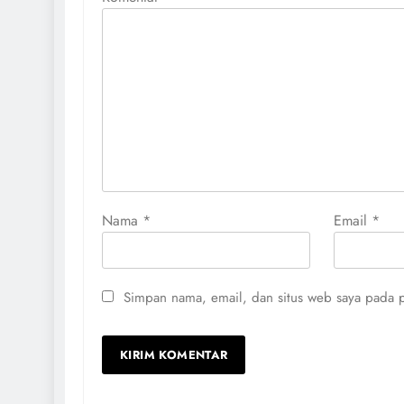
Nama
*
Email
*
Simpan nama, email, dan situs web saya pada p