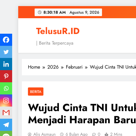
Skip
8:30:18 AM
Agustus 9, 2026
to
content
TelusuR.ID
| Berita Terpercaya
Home
2026
Februari
Wujud Cinta TNI Untu
BERITA
Wujud Cinta TNI Untuk
Menjadi Harapan Bar
Alis Asmaun
6 Bulan Ago
0
2 Mins