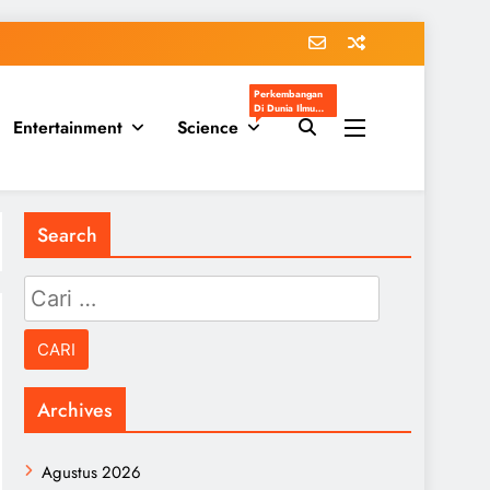
Perkembangan
Di Dunia Ilmu
Entertainment
Science
Pengetahuan
Populer
Search
Cari
untuk:
Archives
Agustus 2026