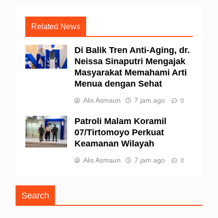
Related News
Di Balik Tren Anti-Aging, dr.
Neissa Sinaputri Mengajak
Masyarakat Memahami Arti
Menua dengan Sehat
Alis Asmaun
7 jam ago
0
Patroli Malam Koramil
07/Tirtomoyo Perkuat
Keamanan Wilayah
Alis Asmaun
7 jam ago
0
Search