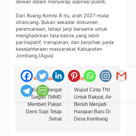
dewan dalam menyerap aspirasi publik.
Dari Ruang Komisi B itu, arah 2027 mulai
dirancang. Bukan sekadar dokumen
perencanaan, tetapi janji bersama untuk
menghadirkan tata kelola yang lebih
partisipatif, transparan, dan berpihak pada
kesejahteraan masyarakat Kabupaten
Jombang.(Agus)
Previous:
Next:
Navigasi
pos
‎Kisah Hangat
Wujud Cinta TNI
Satgas TMMD
Untuk Rakyat, Air
Memberi Pakan
Bersih Menjadi
Demi Sapi Tetap
Harapan Baru Di
Sehat
Desa Kembang