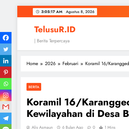
Skip
3:05:17 AM
Agustus 8, 2026
to
content
TelusuR.ID
| Berita Terpercaya
Home
2026
Februari
Koramil 16/Karangged
BERITA
Koramil 16/Karangged
Kewilayahan di Desa 
Alis Asmaun
6 Bulan Ago
0
1 Mins