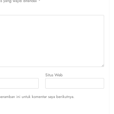
s yang wajib ditandai
*
Situs Web
eramban ini untuk komentar saya berikutnya.