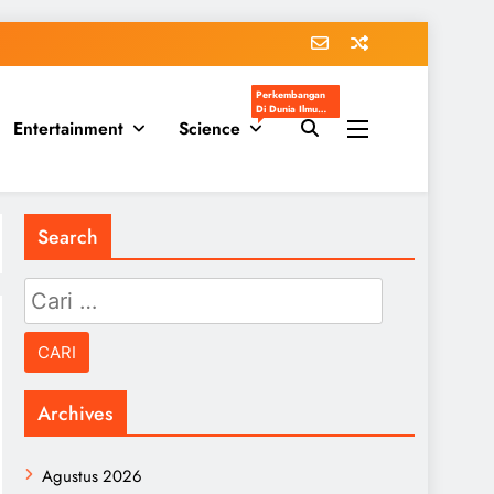
Perkembangan
Di Dunia Ilmu
Entertainment
Science
Pengetahuan
Populer
Search
Cari
untuk:
Archives
Agustus 2026