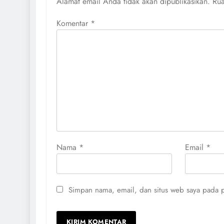
Alamat email Anda tidak akan dipublikasikan.
Rua
Komentar
*
Nama
*
Email
*
Simpan nama, email, dan situs web saya pada p