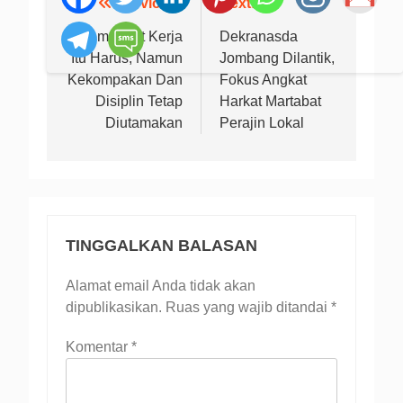
Previous:
Next:
Navigasi
pos
Semangat Kerja
Dekranasda
Itu Harus, Namun
Jombang Dilantik,
Kekompakan Dan
Fokus Angkat
Disiplin Tetap
Harkat Martabat
Diutamakan
Perajin Lokal
TINGGALKAN BALASAN
Alamat email Anda tidak akan
dipublikasikan.
Ruas yang wajib ditandai
*
Komentar
*