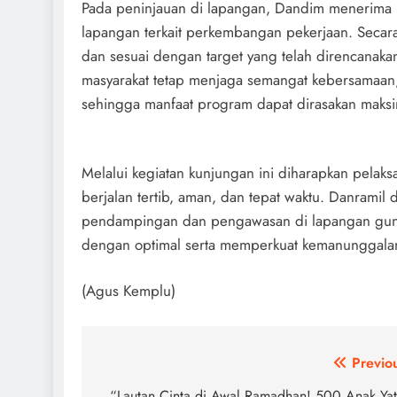
Pada peninjauan di lapangan, Dandim menerima 
lapangan terkait perkembangan pekerjaan. Seca
dan sesuai dengan target yang telah direncanak
masyarakat tetap menjaga semangat kebersamaan, f
sehingga manfaat program dapat dirasakan maksi
Melalui kegiatan kunjungan ini diharapkan pela
berjalan tertib, aman, dan tepat waktu. Danramil
pendampingan dan pengawasan di lapangan guna 
dengan optimal serta memperkuat kemanunggalan
(Agus Kemplu)
Navigasi
Previo
“Lautan Cinta di Awal Ramadhan! 500 Anak Ya