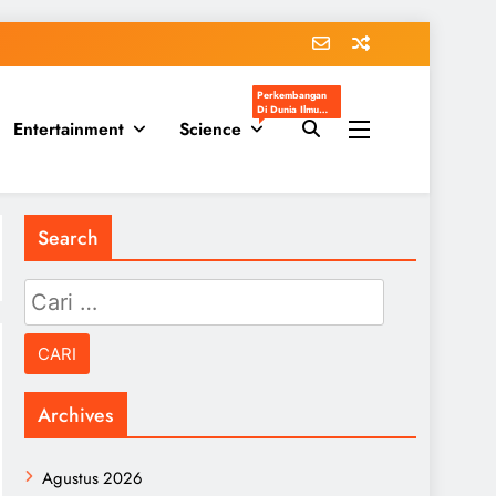
Perkembangan
Di Dunia Ilmu
Entertainment
Science
Pengetahuan
Populer
Search
Cari
untuk:
Archives
Agustus 2026