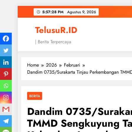
Skip
5:57:29 PM
Agustus 9, 2026
to
content
TelusuR.ID
| Berita Terpercaya
Home
2026
Februari
Dandim 0735/Surakarta Tinjau Perkembangan TMMD 
BERITA
Dandim 0735/Surakar
TMMD Sengkuyung Tah