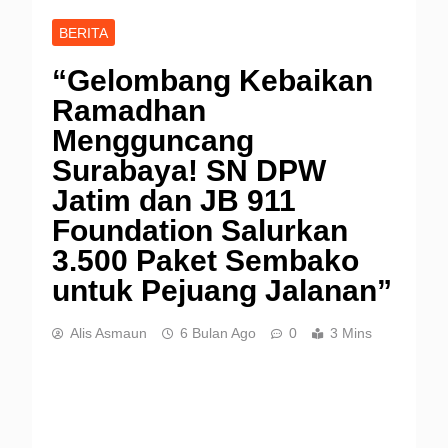
BERITA
“Gelombang Kebaikan
Ramadhan
Mengguncang
Surabaya! SN DPW
Jatim dan JB 911
Foundation Salurkan
3.500 Paket Sembako
untuk Pejuang Jalanan”
Alis Asmaun
6 Bulan Ago
0
3 Mins