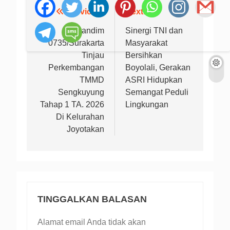
Previous:
Next:
Navigasi
pos
Dandim
Sinergi TNI dan
0735/Surakarta
Masyarakat
Tinjau
Bersihkan
Perkembangan
Boyolali, Gerakan
TMMD
ASRI Hidupkan
Sengkuyung
Semangat Peduli
Tahap 1 TA. 2026
Lingkungan
Di Kelurahan
Joyotakan
TINGGALKAN BALASAN
Alamat email Anda tidak akan