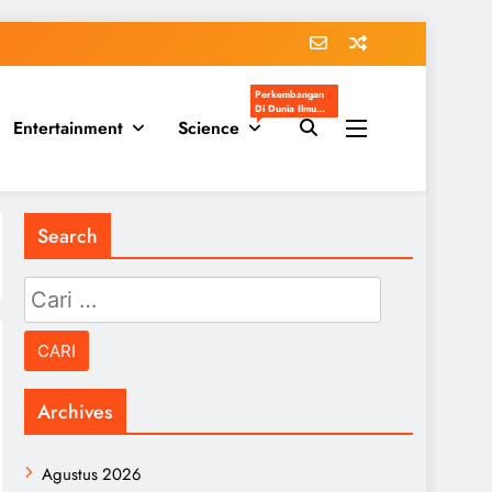
Perkembangan
Di Dunia Ilmu
Entertainment
Science
Pengetahuan
Populer
Search
Cari
untuk:
Archives
Agustus 2026