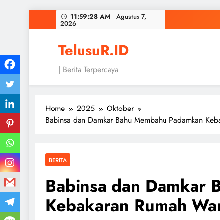
Skip
11:59:29 AM
Agustus 7,
2026
to
content
TelusuR.ID
| Berita Terpercaya
Home
2025
Oktober
Babinsa dan Damkar Bahu Membahu Padamkan Kebak
BERITA
Babinsa dan Damkar
Kebakaran Rumah Warg