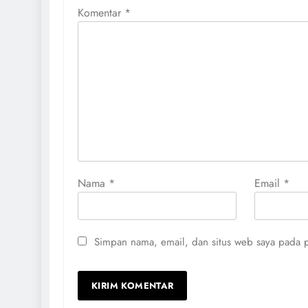
Komentar
*
Nama
*
Email
*
Simpan nama, email, dan situs web saya pada p