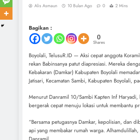
Alis Asmaun
10 Bulan Ago
0
2 Mins
Bagikan :
0
Shares
Boyolali, TelusuR.ID — Aksi cepat anggota Koram
rekan Babinsanya patut diapresiasi. Mereka de
Kebakaran (Damkar) Kabupaten Boyolali memadam
Jatisari, Kecamatan Sambi, Kabupaten Boyolali, 
Menurut Danramil 10/Sambi Kapten Inf Haryadi, 
bergerak cepat menuju lokasi untuk membantu 
“Bersama petugasnya Damkar, kepolisian, dan d
api yang membakar rumah warga. Alhamdulillah, s
Danramil.