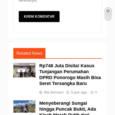
berikutnya.
Related News
Rp748 Juta Disita! Kasus
Tunjangan Perumahan
DPRD Ponorogo Masih Bisa
Seret Tersangka Baru
Alis Asmaun
3 jam ago
0
Menyeberangi Sungai
hingga Puncak Bukit, Ada
Kisah Merah Putih dari