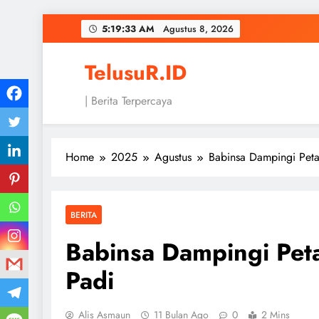
Skip
5:19:33 AM
Agustus 8, 2026
to
content
TelusuR.ID
| Berita Terpercaya
Home
2025
Agustus
Babinsa Dampingi Pet
BERITA
Babinsa Dampingi Pet
Padi
Alis Asmaun
11 Bulan Ago
0
2 Mins