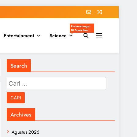
Perkembangan
Di Dunia Ilmu
Entertainment
Science
Pengetahuan
Populer
Search
Cari
untuk:
Archives
Agustus 2026