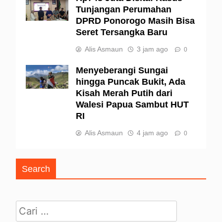
Tunjangan Perumahan
DPRD Ponorogo Masih Bisa
Seret Tersangka Baru
Alis Asmaun
3 jam ago
0
Menyeberangi Sungai
hingga Puncak Bukit, Ada
Kisah Merah Putih dari
Walesi Papua Sambut HUT
RI
Alis Asmaun
4 jam ago
0
Search
Cari untuk: