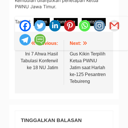
Kemudian dilanjutkan penetapan Ketua
PWNU Jawa Timur.
Tagged:
Jatim
Jombang
Peristiwa
Previous:
Next:
Navigasi
pos
Ini 7 Ahwa Hasil
Gus Kikin Terpilih
Tabulasi Konferwil
Ketua PWNU
ke 18 NU Jatim
Jatim saat Harlah
ke-125 Pesantren
Tebuireng
TINGGALKAN BALASAN