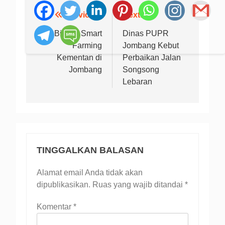
Previous:
Next:
Navigasi
pos
Bimtek Smart
Dinas PUPR
Farming
Jombang Kebut
Kementan di
Perbaikan Jalan
Jombang
Songsong
Lebaran
TINGGALKAN BALASAN
Alamat email Anda tidak akan
dipublikasikan.
Ruas yang wajib ditandai
*
Komentar
*