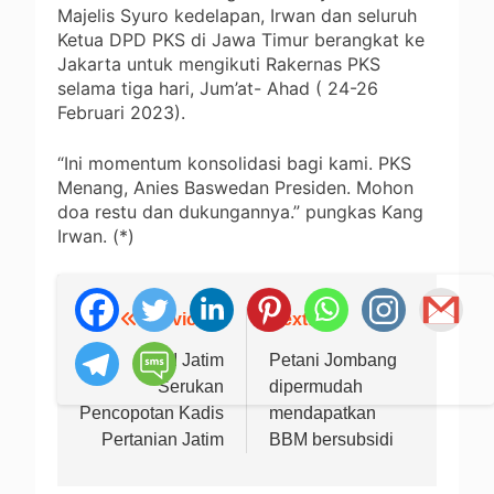
Majelis Syuro kedelapan, Irwan dan seluruh
Ketua DPD PKS di Jawa Timur berangkat ke
Jakarta untuk mengikuti Rakernas PKS
selama tiga hari, Jum’at- Ahad ( 24-26
Februari 2023).
“Ini momentum konsolidasi bagi kami. PKS
Menang, Anies Baswedan Presiden. Mohon
doa restu dan dukungannya.” pungkas Kang
Irwan. (*)
Previous:
Next:
Navigasi
pos
MAKI Jatim
Petani Jombang
Serukan
dipermudah
Pencopotan Kadis
mendapatkan
Pertanian Jatim
BBM bersubsidi