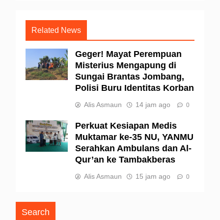
Related News
Geger! Mayat Perempuan
Misterius Mengapung di
Sungai Brantas Jombang,
Polisi Buru Identitas Korban
Alis Asmaun
14 jam ago
0
Perkuat Kesiapan Medis
Muktamar ke-35 NU, YANMU
Serahkan Ambulans dan Al-
Qur’an ke Tambakberas
Alis Asmaun
15 jam ago
0
Search