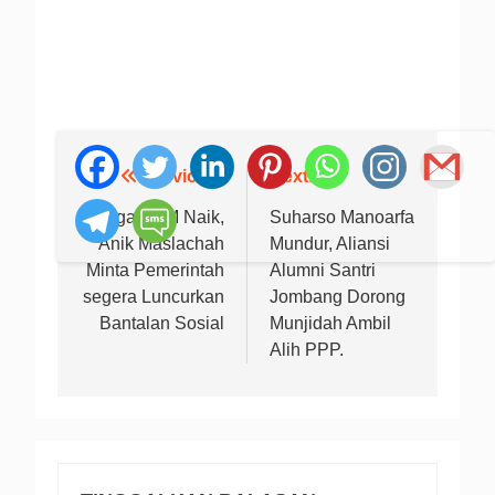
Previous:
Next:
Navigasi
pos
Harga BBM Naik,
Suharso Manoarfa
Anik Maslachah
Mundur, Aliansi
Minta Pemerintah
Alumni Santri
segera Luncurkan
Jombang Dorong
Bantalan Sosial
Munjidah Ambil
Alih PPP.