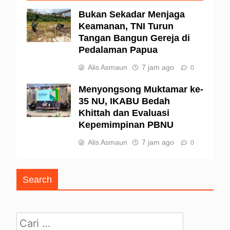
Bukan Sekadar Menjaga
Keamanan, TNI Turun
Tangan Bangun Gereja di
Pedalaman Papua
Alis Asmaun
7 jam ago
0
Menyongsong Muktamar ke-
35 NU, IKABU Bedah
Khittah dan Evaluasi
Kepemimpinan PBNU
Alis Asmaun
7 jam ago
0
Search
Cari untuk: