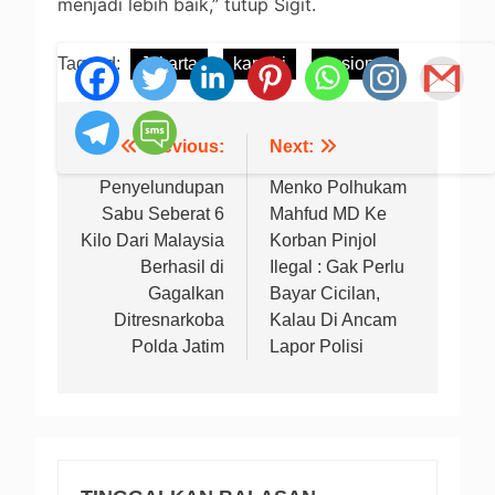
menjadi lebih baik,” tutup Sigit.
Tagged:
Jakarta
kapolri
nasional
Previous:
Next:
Navigasi
pos
Penyelundupan
Menko Polhukam
Sabu Seberat 6
Mahfud MD Ke
Kilo Dari Malaysia
Korban Pinjol
Berhasil di
Ilegal : Gak Perlu
Gagalkan
Bayar Cicilan,
Ditresnarkoba
Kalau Di Ancam
Polda Jatim
Lapor Polisi