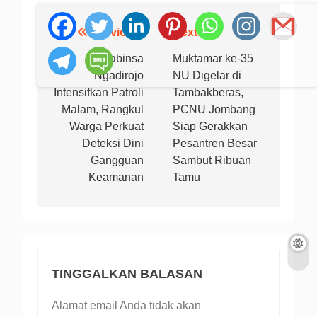
Previous:
Next:
Navigasi
pos
Babinsa
Muktamar ke-35
Ngadirojo
NU Digelar di
Intensifkan Patroli
Tambakberas,
Malam, Rangkul
PCNU Jombang
Warga Perkuat
Siap Gerakkan
Deteksi Dini
Pesantren Besar
Gangguan
Sambut Ribuan
Keamanan
Tamu
TINGGALKAN BALASAN
Alamat email Anda tidak akan