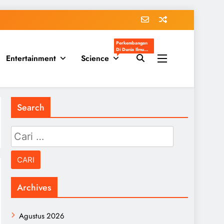
Perkembangan
Di Dunia Ilmu
Entertainment
Science
Pengetahuan
Populer
Search
Cari
untuk:
Archives
Agustus 2026