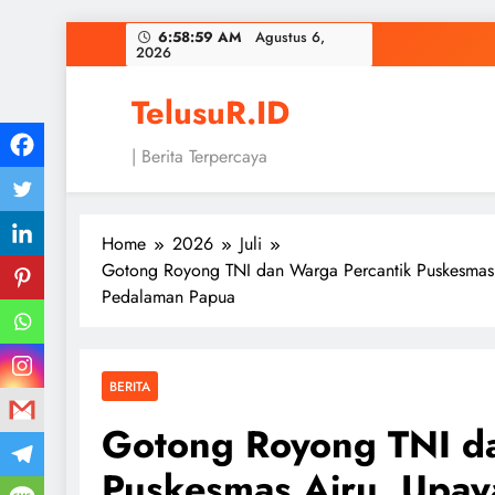
Skip
6:59:00 AM
Agustus 6,
2026
to
content
TelusuR.ID
| Berita Terpercaya
Home
2026
Juli
Gotong Royong TNI dan Warga Percantik Puskesmas
Pedalaman Papua
BERITA
Gotong Royong TNI da
Puskesmas Airu, Upay