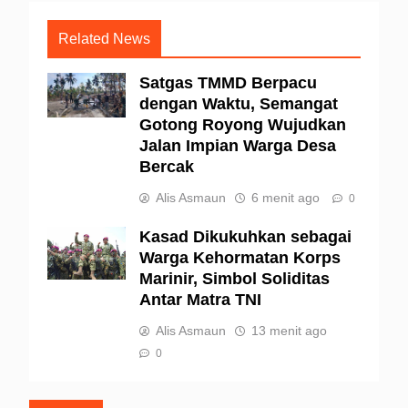
Related News
Satgas TMMD Berpacu
dengan Waktu, Semangat
Gotong Royong Wujudkan
Jalan Impian Warga Desa
Bercak
Alis Asmaun
6 menit ago
0
Kasad Dikukuhkan sebagai
Warga Kehormatan Korps
Marinir, Simbol Soliditas
Antar Matra TNI
Alis Asmaun
13 menit ago
0