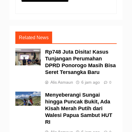
Related News
Rp748 Juta Disita! Kasus
Tunjangan Perumahan
DPRD Ponorogo Masih Bisa
Seret Tersangka Baru
Alis Asmaun
6 jam ago
0
Menyeberangi Sungai
hingga Puncak Bukit, Ada
Kisah Merah Putih dari
Walesi Papua Sambut HUT
RI
Alis Asmaun
6 jam ago