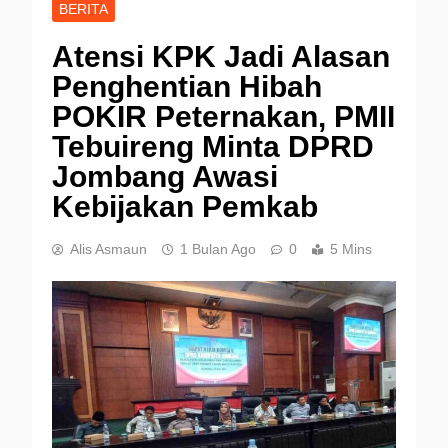
BERITA
Atensi KPK Jadi Alasan
Penghentian Hibah
POKIR Peternakan, PMII
Tebuireng Minta DPRD
Jombang Awasi
Kebijakan Pemkab
Alis Asmaun
1 Bulan Ago
0
5 Mins