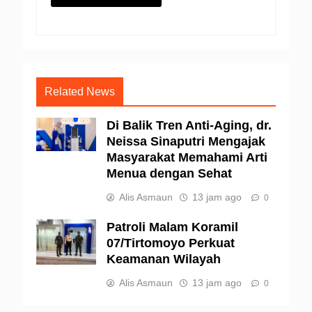
Related News
Di Balik Tren Anti-Aging, dr.
Neissa Sinaputri Mengajak
Masyarakat Memahami Arti
Menua dengan Sehat
Alis Asmaun
13 jam ago
0
Patroli Malam Koramil
07/Tirtomoyo Perkuat
Keamanan Wilayah
Alis Asmaun
13 jam ago
0