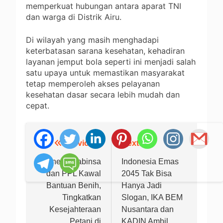
memperkuat hubungan antara aparat TNI
dan warga di Distrik Airu.
Di wilayah yang masih menghadapi
keterbatasan sarana kesehatan, kehadiran
layanan jemput bola seperti ini menjadi salah
satu upaya untuk memastikan masyarakat
tetap memperoleh akses pelayanan
kesehatan dasar secara lebih mudah dan
cepat.
Previous:
Next:
Navigasi
pos
Sinergi Babinsa
Indonesia Emas
dan PPL Kawal
2045 Tak Bisa
Bantuan Benih,
Hanya Jadi
Tingkatkan
Slogan, IKA BEM
Kesejahteraan
Nusantara dan
Petani di
KADIN Ambil