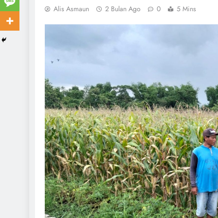
Alis Asmaun
2 Bulan Ago
0
5 Mins