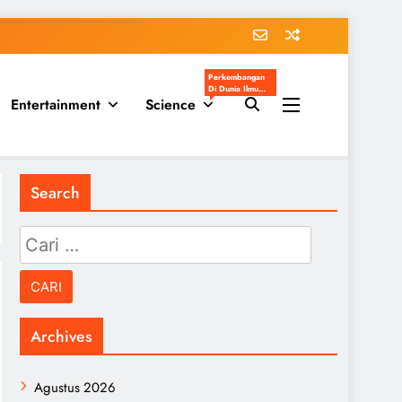
Perkembangan
Di Dunia Ilmu
Entertainment
Science
Pengetahuan
Populer
Search
Cari
untuk:
Archives
Agustus 2026