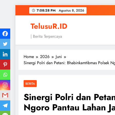
Skip
7:08:29 PM
Agustus 8,
2026
to
content
TelusuR.ID
| Berita Terpercaya
Home
2026
Juni
Sinergi Polri dan Petani: Bhabinkamtibmas Polsek 
BERITA
Sinergi Polri dan Pet
Ngoro Pantau Lahan J