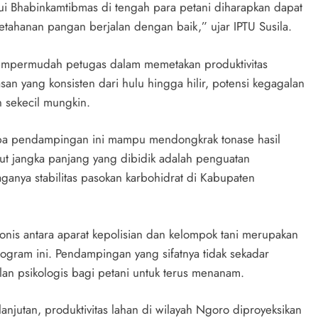
lui Bhabinkamtibmas di tengah para petani diharapkan dapat
tahanan pangan berjalan dengan baik,” ujar IPTU Susila.
empermudah petugas dalam memetakan produktivitas
n yang konsisten dari hulu hingga hilir, potensi kegagalan
 sekecil mungkin.
erupa pendampingan ini mampu mendongkrak tonase hasil
put jangka panjang yang dibidik adalah penguatan
rjaganya stabilitas pasokan karbohidrat di Kabupaten
monis antara aparat kepolisian dan kelompok tani merupakan
ogram ini. Pendampingan yang sifatnya tidak sekadar
n psikologis bagi petani untuk terus menanam.
njutan, produktivitas lahan di wilayah Ngoro diproyeksikan