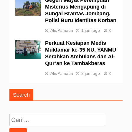
Misterius Mengapung di
Sungai Brantas Jombang,
Polisi Buru Identitas Korban
Alis Asmaun
1 jam ago
0
Perkuat Kesiapan Medis
Muktamar ke-35 NU, YANMU
Serahkan Ambulans dan Al-
Qur’an ke Tambakberas
Alis Asmaun
2 jam ago
0
Search
Cari untuk: