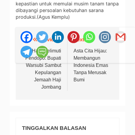
kepastian untuk memulai musim tanam tanpa
dibayangi persoalan kebutuhan sarana
produksi.(Agus Kemplu)
Previous:
Next:
Navigasi
pos
Isak Haru Selimuti
Asta Cita Hijau:
Pendopo: Bupati
Membangun
Warsubi Sambut
Indonesia Emas
Kepulangan
Tanpa Merusak
Jemaah Haji
Bumi
Jombang
TINGGALKAN BALASAN