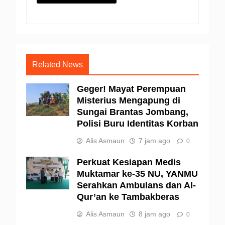
Related News
Geger! Mayat Perempuan
Misterius Mengapung di
Sungai Brantas Jombang,
Polisi Buru Identitas Korban
Alis Asmaun
7 jam ago
0
Perkuat Kesiapan Medis
Muktamar ke-35 NU, YANMU
Serahkan Ambulans dan Al-
Qur’an ke Tambakberas
Alis Asmaun
8 jam ago
0