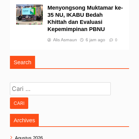
Menyongsong Muktamar ke-
35 NU, IKABU Bedah
Khittah dan Evaluasi
Kepemimpinan PBNU
Alis Asmaun
6 jam ago
0
Search
Cari untuk:
Archives
Agustus 2026