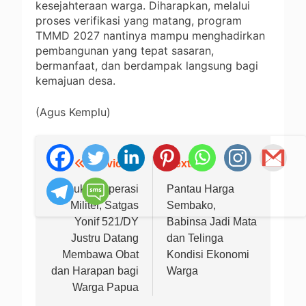
kesejahteraan warga. Diharapkan, melalui
proses verifikasi yang matang, program
TMMD 2027 nantinya mampu menghadirkan
pembangunan yang tepat sasaran,
bermanfaat, dan berdampak langsung bagi
kemajuan desa.
(Agus Kemplu)
Previous:
Next:
Navigasi
pos
Bukan Operasi
Pantau Harga
Militer, Satgas
Sembako,
Yonif 521/DY
Babinsa Jadi Mata
Justru Datang
dan Telinga
Membawa Obat
Kondisi Ekonomi
dan Harapan bagi
Warga
Warga Papua