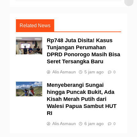
Related News
Rp748 Juta Disita! Kasus
Tunjangan Perumahan
DPRD Ponorogo Masih Bisa
Seret Tersangka Baru
Alis Asmaun
5 jam ago
0
Menyeberangi Sungai
hingga Puncak Bukit, Ada
Kisah Merah Putih dari
Walesi Papua Sambut HUT
RI
Alis Asmaun
6 jam ago
0